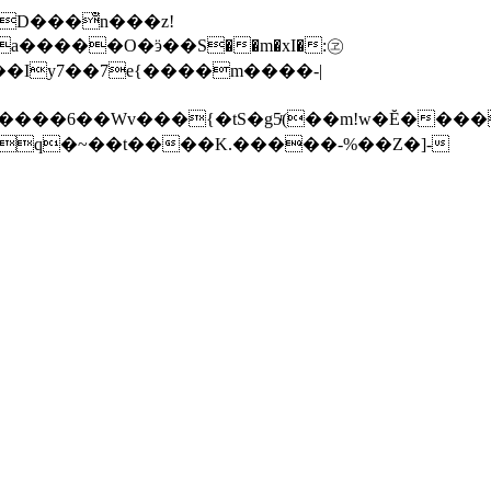
�Iy7��7e{����m����-|
������6��Wv���{�tS�g5ͬ(��m!w�Ĕ�����0�J�