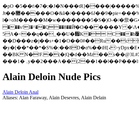
�pO �5��t\�7�;�J�N���tR]����|�����%
Jt��޺�����O�&ã�/����6J��9�pie+���%��l�b3�_D~B�l��J,����04�����c�1Q{�⦘<���8XZ
l�>oM�����M�w�������5�S�)O-�/�祡�G�n0�"0�IH/�
���v!I�^��Q��8��Йͩ�O�� ����Y 
5A�<��q��_��U�኏K� C���b࿱}i���f+���קi��z�F�ݘ�i�(�}ayᵥ_��ZP���
��D���z�j��s+�1�O��0#��Ru��c
�y�[��*��*�S%�:��8D�ɑ%��iH[ޑ>yDpx�E�p�5�l��񔔊���V���uf$0�����.ET�u\(�vs��ѹ�e�8��W�/�*o��]��O��%%-
��BK N�!F.�(�|Q�d��Mz��s��@3L#
���1�ہy��2���A��(2��1��l��P���l
Alain Deloin Nude Pics
Alain Deloin Anal
Aliases: Alan Faraway, Alain Desevres, Alain Delain