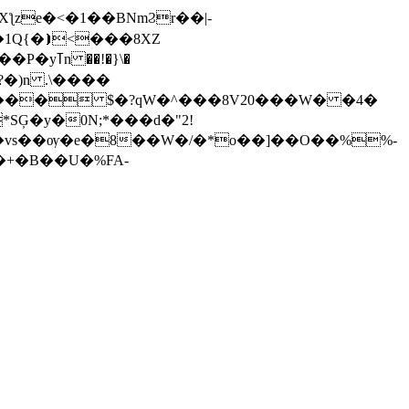
ƪze�<�1��BNmϨr��|-
��!�}\�
�)n .\����
Ģ�y�0N;*���d�"2!
�+�B��U�%FA-