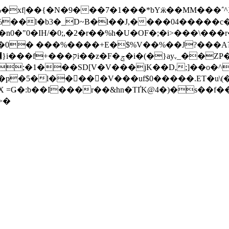
�xf|��{�N�9���7�1���*bYӝ��MM���΅^X
0;,�2�r��%h�U�OF�;�i>���\���r��P�yߠn 
�\Λ�0� ���%����+E�$%V��%��J?���A?
 $�?qW�^���8V20���W� �4�
;�1���SD[V�V���jK��D,;]��o�^*S
X =Ǥ�:b��I���r��&hn�TҐK@4�)�s��f�
>�